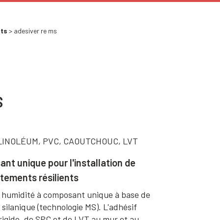
nts
> adesiver re ms
S
LINOLÉUM, PVC, CAOUTCHOUC, LVT
nt unique pour l'installation de
êtements résilients
 humidité à composant unique à base de
silanique (technologie MS). L'adhésif
rigide, de SPC et de LVT au mur et au