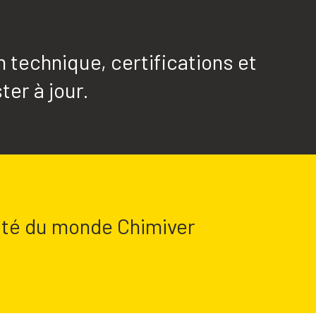
technique, certifications et
ter à jour.
lité du monde Chimiver