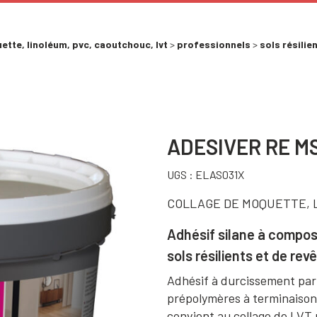
ette, linoléum, pvc, caoutchouc, lvt
>
professionnels
>
sols résilie
ADESIVER RE M
UGS :
ELAS031X
COLLAGE DE MOQUETTE, 
Adhésif silane à composa
sols résilients et de rev
Adhésif à durcissement par
prépolymères à terminaison 
convient au collage de LVT 