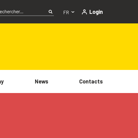
Login
FR
my
News
Contacts