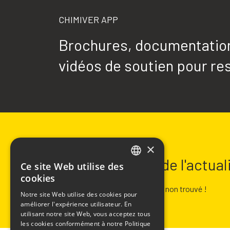
CHIMIVER APP
Brochures, documentation 
vidéos de soutien pour res
NEWSLETTER
×
Restez informé de l'actua
Ce site Web utilise des
ITALIAN
cookies
ENGLISH
Erreur :
Formulaire de contact non trouvé !
Notre site Web utilise des cookies pour
améliorer l'expérience utilisateur. En
FRENCH
utilisant notre site Web, vous acceptez tous
SPANISH
les cookies conformément à notre Politique