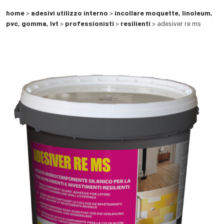
home
>
adesivi utilizzo interno
>
incollare moquette, linoleum,
pvc, gomma, lvt
>
professionisti
>
resilienti
> adesiver re ms