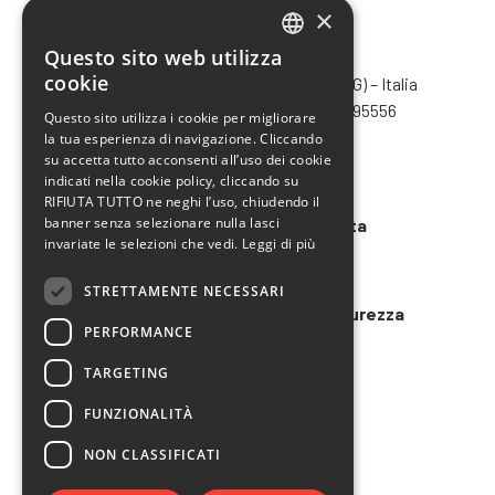
×
Questo sito web utilizza
CHIMIVER PANSERI S.p.A.
ITALIAN
cookie
Via Bergamo, 1401 – 24030 Pontida (BG) – Italia
ENGLISH
Tel.
+39 035 795031
– Fax +39 035 795556
Questo sito utilizza i cookie per migliorare
info@chimiver.com
la tua esperienza di navigazione. Cliccando
FRENCH
su accetta tutto acconsenti all’uso dei cookie
SPANISH
Faq
indicati nella cookie policy, cliccando su
RIFIUTA TUTTO ne neghi l’uso, chiudendo il
banner senza selezionare nulla lasci
Condizioni generali di vendita
invariate le selezioni che vedi.
Leggi di più
Codice etico
STRETTAMENTE NECESSARI
Modello 231 e Organigramma Sicurezza
PERFORMANCE
LAVORA CON NOI
TARGETING
FUNZIONALITÀ
NON CLASSIFICATI