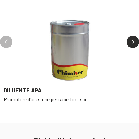
DILUENTE APA
V
Promotore d’adesione per superfici lisce
D
P