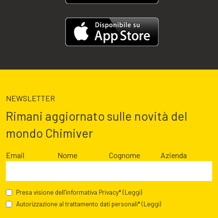
NEWSLETTER
Rimani aggiornato sulle novità del
mondo Chimiver
Email
Nome
Cognome
Azienda
Presa visione dell’informativa Privacy*
(Leggi)
Autorizzazione al trattamento dati personali*
(Leggi)