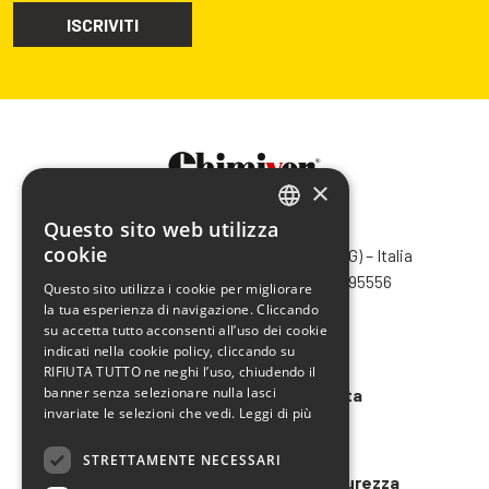
×
Questo sito web utilizza
CHIMIVER PANSERI S.p.A.
ITALIAN
cookie
Via Bergamo, 1401 – 24030 Pontida (BG) – Italia
ENGLISH
Tel.
+39 035 795031
– Fax +39 035 795556
Questo sito utilizza i cookie per migliorare
info@chimiver.com
la tua esperienza di navigazione. Cliccando
FRENCH
su accetta tutto acconsenti all’uso dei cookie
SPANISH
Faq
indicati nella cookie policy, cliccando su
RIFIUTA TUTTO ne neghi l’uso, chiudendo il
banner senza selezionare nulla lasci
Condizioni generali di vendita
invariate le selezioni che vedi.
Leggi di più
Codice etico
STRETTAMENTE NECESSARI
Modello 231 e Organigramma Sicurezza