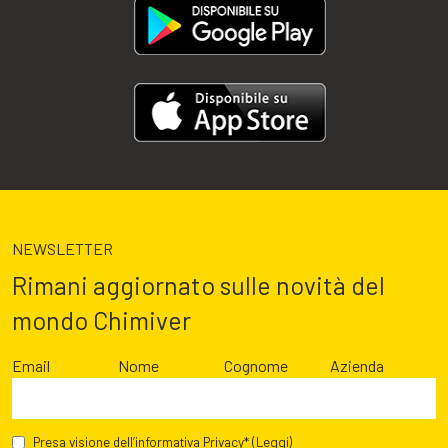
NEWSLETTER
Rimani aggiornato sulle novità del
mondo Chimiver
Email
Nome
Cognome
Azienda
Presa visione dell’informativa Privacy*
(Leggi)