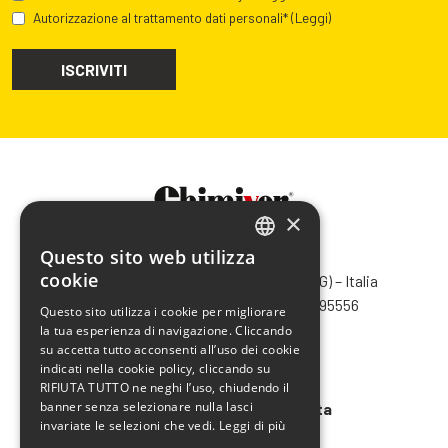
Autorizzazione al trattamento dati personali*
(Leggi)
×
Questo sito web utilizza
CHIMIVER PANSERI S.p.A.
ITALIAN
cookie
Via Bergamo, 1401 – 24030 Pontida (BG) – Italia
ENGLISH
Tel.
+39 035 795031
– Fax +39 035 795556
Questo sito utilizza i cookie per migliorare
info@chimiver.com
la tua esperienza di navigazione. Cliccando
FRENCH
su accetta tutto acconsenti all’uso dei cookie
SPANISH
Faq
indicati nella cookie policy, cliccando su
RIFIUTA TUTTO ne neghi l’uso, chiudendo il
banner senza selezionare nulla lasci
Condizioni generali di vendita
invariate le selezioni che vedi.
Leggi di più