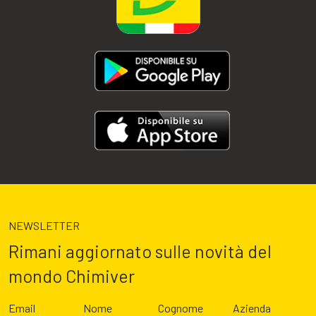
NEWSLETTER
Rimani aggiornato sulle novità del
mondo Chimiver
Email
Nome
Cognome
Azienda