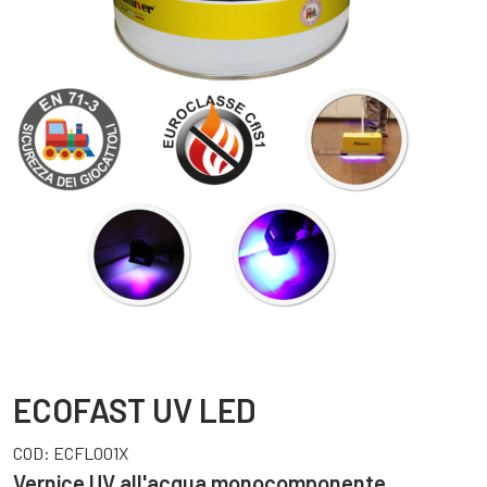
ECOFAST UV LED
COD:
ECFL001X
Vernice UV all'acqua monocomponente