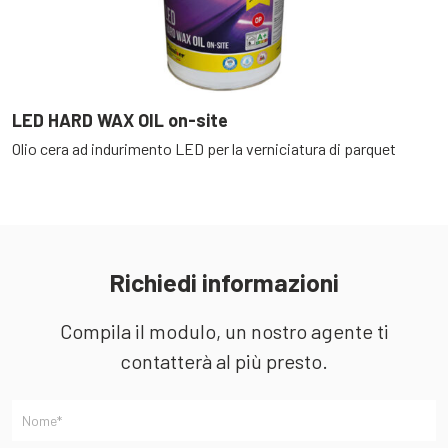
LED HARD WAX OIL on-site
F
Olio cera ad indurimento LED per la verniciatura di parquet
V
Richiedi informazioni
Compila il modulo, un nostro agente ti
contatterà al più presto.