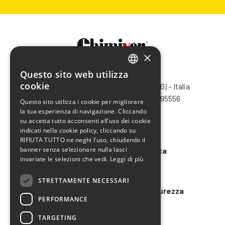
×
Questo sito web utilizza
CHIMIVER PANSERI S.p.A.
ITALIAN
cookie
Via Bergamo, 1401 – 24030 Pontida (BG) – Italia
ENGLISH
Tel.
+39 035 795031
– Fax +39 035 795556
Questo sito utilizza i cookie per migliorare
info@chimiver.com
la tua esperienza di navigazione. Cliccando
FRENCH
su accetta tutto acconsenti all’uso dei cookie
SPANISH
Faq
indicati nella cookie policy, cliccando su
RIFIUTA TUTTO ne neghi l’uso, chiudendo il
banner senza selezionare nulla lasci
Condizioni generali di vendita
invariate le selezioni che vedi.
Leggi di più
Codice etico
STRETTAMENTE NECESSARI
Modello 231 e Organigramma Sicurezza
PERFORMANCE
LAVORA CON NOI
TARGETING