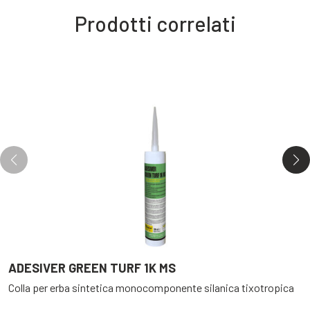
Prodotti correlati
ADESIVER GREEN TURF 1K MS
A
Colla per erba sintetica monocomponente silanica tixotropica
C
c