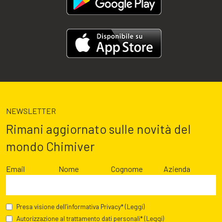
NEWSLETTER
Rimani aggiornato sulle novità del
mondo Chimiver
Email
Nome
Cognome
Azienda
Presa visione dell’informativa Privacy*
(Leggi)
Autorizzazione al trattamento dati personali*
(Leggi)