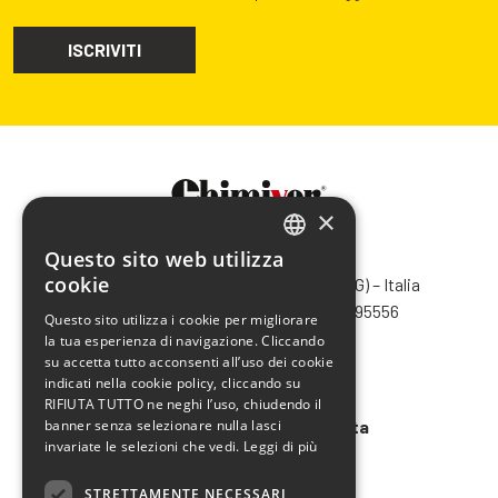
×
Questo sito web utilizza
CHIMIVER PANSERI S.p.A.
ITALIAN
cookie
Via Bergamo, 1401 – 24030 Pontida (BG) – Italia
ENGLISH
Tel.
+39 035 795031
– Fax +39 035 795556
Questo sito utilizza i cookie per migliorare
info@chimiver.com
la tua esperienza di navigazione. Cliccando
FRENCH
su accetta tutto acconsenti all’uso dei cookie
SPANISH
Faq
indicati nella cookie policy, cliccando su
RIFIUTA TUTTO ne neghi l’uso, chiudendo il
banner senza selezionare nulla lasci
Condizioni generali di vendita
invariate le selezioni che vedi.
Leggi di più
Codice etico
STRETTAMENTE NECESSARI