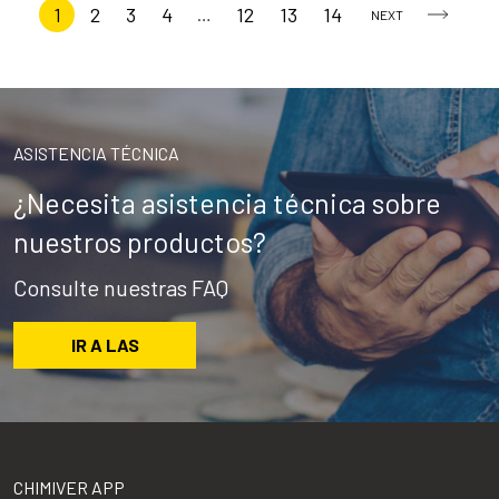
1
2
3
4
12
13
14
…
NEXT
ASISTENCIA TÉCNICA
¿Necesita asistencia técnica sobre
nuestros productos?
Consulte nuestras FAQ
IR A LAS
CHIMIVER APP