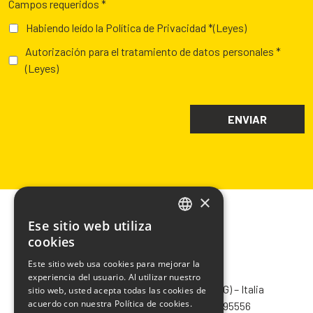
Campos requeridos *
Habiendo leído la Política de Privacidad *
(Leyes)
Autorización para el tratamiento de datos personales *
(Leyes)
×
Ese sitio web utiliza
ITALIAN
cookies
ENGLISH
Este sitio web usa cookies para mejorar la
CHIMIVER PANSERI S.p.A.
experiencia del usuario. Al utilizar nuestro
FRENCH
Via Bergamo, 1401 – 24030 Pontida (BG) – Italia
sitio web, usted acepta todas las cookies de
SPANISH
acuerdo con nuestra Política de cookies.
Tel.
+39 035 795031
– Fax +39 035 795556