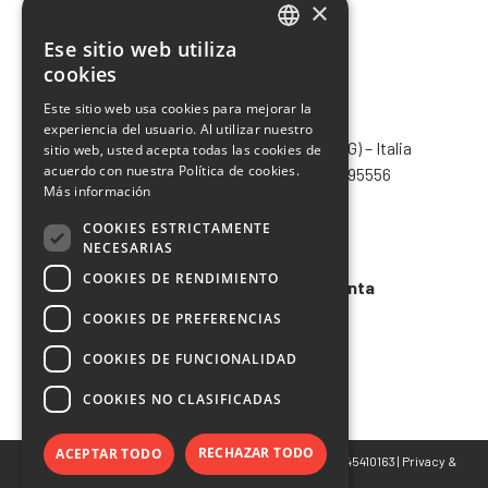
×
Ese sitio web utiliza
ITALIAN
cookies
ENGLISH
Este sitio web usa cookies para mejorar la
CHIMIVER PANSERI S.p.A.
experiencia del usuario. Al utilizar nuestro
FRENCH
Via Bergamo, 1401 – 24030 Pontida (BG) – Italia
sitio web, usted acepta todas las cookies de
SPANISH
acuerdo con nuestra Política de cookies.
Tel.
+39 035 795031
– Fax +39 035 795556
Más información
info@chimiver.com
COOKIES ESTRICTAMENTE
Faq
NECESARIAS
COOKIES DE RENDIMIENTO
Condiciones generales de venta
COOKIES DE PREFERENCIAS
Codigo etico
COOKIES DE FUNCIONALIDAD
COOKIES NO CLASIFICADAS
RECHAZAR TODO
ACEPTAR TODO
© Copyright 2022 CHIMIVER PANSERI S.p.A. | P.IVA 02745410163 |
Privacy
&
Cookie Policy