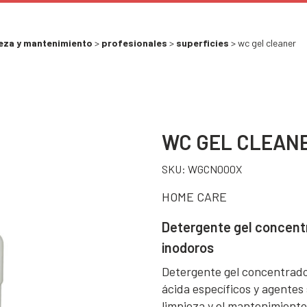
eza y mantenimiento
>
profesionales
>
superficies
> wc gel cleaner
WC GEL CLEAN
SKU:
WGCN000X
HOME CARE
Detergente gel concentr
inodoros
Detergente gel concentrado
ácida específicos y agentes
limpieza y el mantenimiento 