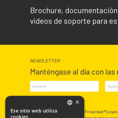
Brochure, documentación t
videos de soporte para est
NEWSLETTER
Manténgase al día con las
×
Campos requeridos *
Ese sitio web utiliza
Habiendo leído la Política de Privacidad *
(Leyes
ITALIAN
cookies
Autorización para el tratamiento de datos per