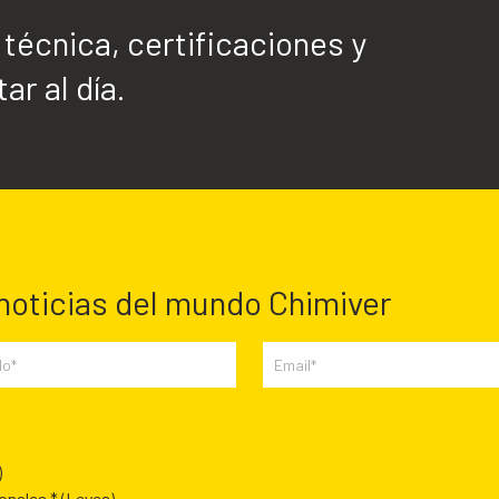
écnica, certificaciones y
ar al día.
 noticias del mundo Chimiver
)
sonales *
(Leyes)