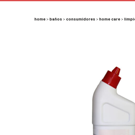
home
>
baños
>
consumidores
>
home care
>
limpi