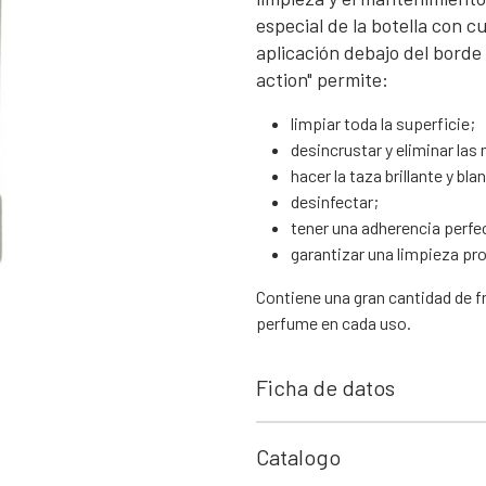
especial de la botella con c
aplicación debajo del borde 
action" permite:
limpiar toda la superficie;
desincrustar y eliminar las
hacer la taza brillante y bla
desinfectar;
tener una adherencia perfec
garantizar una limpieza pr
Contiene una gran cantidad de f
perfume en cada uso.
Ficha de datos
Catalogo