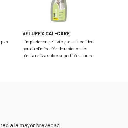
VELUREX CAL-CARE
VELUREX 
 para
Limpiador en gel listo para el uso ideal
Limpiador mu
para la eliminación de residuos de
piedra caliza sobre superficies duras
sted a la mayor brevedad.