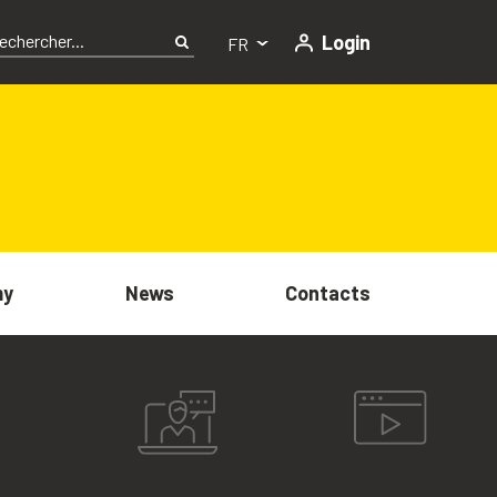
Login
FR
my
News
Contacts