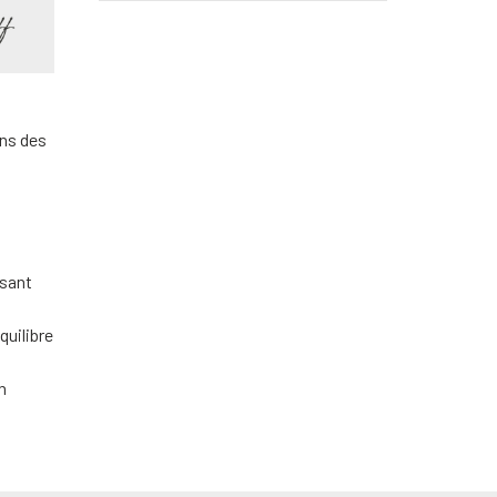
ns des
isant
quilibre
n