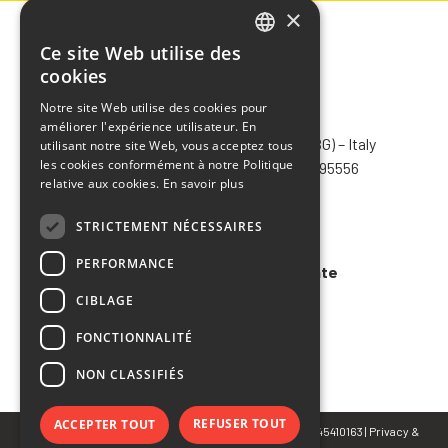
×
Ce site Web utilise des
ITALIAN
cookies
ENGLISH
Notre site Web utilise des cookies pour
CHIMIVER PANSERI S.p.A.
améliorer l'expérience utilisateur. En
FRENCH
Via Bergamo, 1401 – 24030 Pontida (BG) – Italy
utilisant notre site Web, vous acceptez tous
SPANISH
les cookies conformément à notre Politique
Tel.
+39 035 795031
– Fax +39 035 795556
relative aux cookies.
En savoir plus
info@chimiver.com
STRICTEMENT NÉCESSAIRES
Faq
PERFORMANCE
Conditions générales de vente
CIBLAGE
Code of ethics
FONCTIONNALITÉ
NON CLASSIFIÉS
REFUSER TOUT
ACCEPTER TOUT
© Copyright 2023 CHIMIVER PANSERI S.p.A. | P.IVA 02745410163 |
Privacy
&