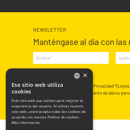
NEWSLETTER
Manténgase al día con las
×
Campos requeridos *
Ese sitio web utiliza
Habiendo leído la Política de Privacidad *
(Leyes
ITALIAN
cookies
Autorización para el tratamiento de datos per
ENGLISH
Este sitio web usa cookies para mejorar la
experiencia del usuario. Al utilizar nuestro
FRENCH
sitio web, usted acepta todas las cookies de
SPANISH
acuerdo con nuestra Política de cookies.
Más información