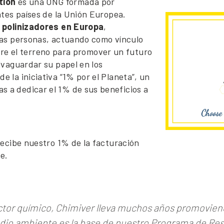
tion
es una ONG formada por
ntes países de la Unión Europea.
 polinizadores en Europa
,
 las personas, actuando como vínculo
 sobre el terreno para promover un futuro
lvaguardar su papel en los
 la iniciativa “1% por el Planeta”, un
 a dedicar el 1% de sus beneficios a
 recibe nuestro 1% de la facturación
e.
ector químico, Chimiver lleva muchos años promovien
io ambiente es la base de nuestro Programa de Resp