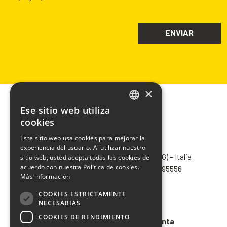
×
Ese sitio web utiliza
ITALIAN
cookies
ENGLISH
Este sitio web usa cookies para mejorar la
CHIMIVER PANSERI S.p.A.
experiencia del usuario. Al utilizar nuestro
FRENCH
Via Bergamo, 1401 – 24030 Pontida (BG) – Italia
sitio web, usted acepta todas las cookies de
SPANISH
acuerdo con nuestra Política de cookies.
Tel.
+39 035 795031
– Fax +39 035 795556
Más información
info@chimiver.com
COOKIES ESTRICTAMENTE
Faq
NECESARIAS
COOKIES DE RENDIMIENTO
Condiciones generales de venta