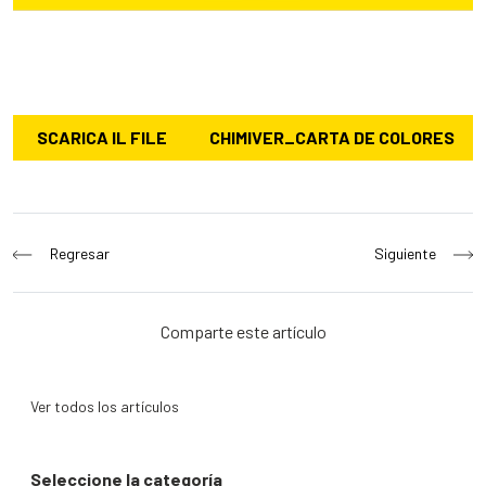
SCARICA IL FILE
CHIMIVER_CARTA DE COLORES
Navegación
Regresar
Siguiente
de
entradas
Comparte este artículo
Ver todos los artículos
Seleccione la categoría