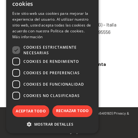
cookies
ENGLISH
Este sitio web usa cookies para mejorar la
CHIMIVER PANSERI S.p.A.
experiencia del usuario. Al utilizar nuestro
FRENCH
Via Bergamo, 1401 – 24030 Pontida (BG) – Italia
sitio web, usted acepta todas las cookies de
SPANISH
acuerdo con nuestra Política de cookies.
Tel.
+39 035 795031
– Fax +39 035 795556
Más información
info@chimiver.com
COOKIES ESTRICTAMENTE
Faq
NECESARIAS
COOKIES DE RENDIMIENTO
Condiciones generales de venta
COOKIES DE PREFERENCIAS
Codigo etico
COOKIES DE FUNCIONALIDAD
COOKIES NO CLASIFICADAS
RECHAZAR TODO
ACEPTAR TODO
© Copyright 2022 CHIMIVER PANSERI S.p.A. | P.IVA 02745410163 |
Privacy
&
Cookie Policy
MOSTRAR DETALLES