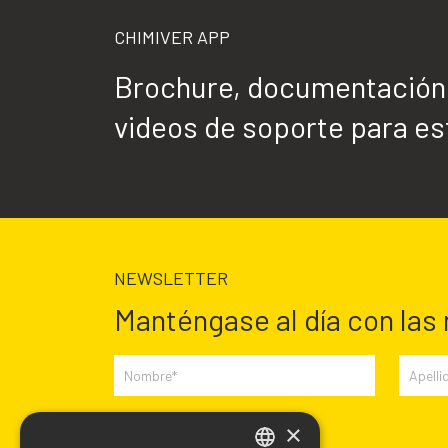
CHIMIVER APP
Brochure, documentación t
videos de soporte para est
NEWSLETTER
Manténgase al día con las
×
Campos requeridos *