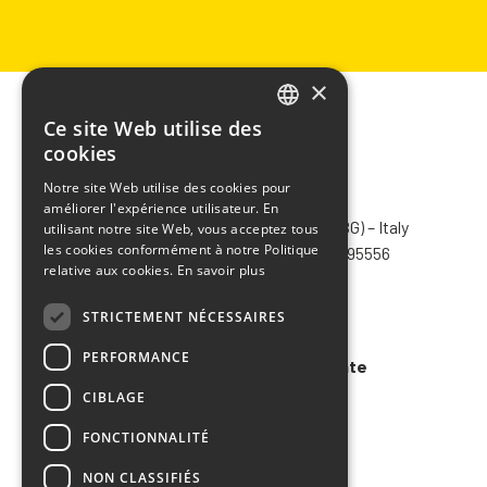
×
Ce site Web utilise des
ITALIAN
cookies
ENGLISH
Notre site Web utilise des cookies pour
CHIMIVER PANSERI S.p.A.
améliorer l'expérience utilisateur. En
FRENCH
Via Bergamo, 1401 – 24030 Pontida (BG) – Italy
utilisant notre site Web, vous acceptez tous
SPANISH
les cookies conformément à notre Politique
Tel.
+39 035 795031
– Fax +39 035 795556
relative aux cookies.
En savoir plus
info@chimiver.com
STRICTEMENT NÉCESSAIRES
Faq
PERFORMANCE
Conditions générales de vente
CIBLAGE
Code of ethics
FONCTIONNALITÉ
NON CLASSIFIÉS