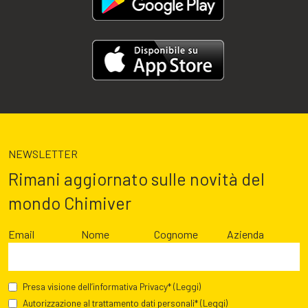
NEWSLETTER
Rimani aggiornato sulle novità del
mondo Chimiver
Email
Nome
Cognome
Azienda
Presa visione dell’informativa Privacy*
(Leggi)
Autorizzazione al trattamento dati personali*
(Leggi)