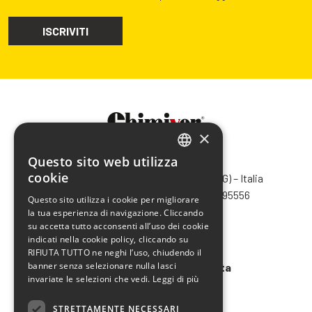
×
Questo sito web utilizza
CHIMIVER PANSERI S.p.A.
ITALIAN
cookie
Via Bergamo, 1401 – 24030 Pontida (BG) – Italia
ENGLISH
Tel.
+39 035 795031
– Fax +39 035 795556
Questo sito utilizza i cookie per migliorare
info@chimiver.com
la tua esperienza di navigazione. Cliccando
FRENCH
su accetta tutto acconsenti all’uso dei cookie
SPANISH
Faq
indicati nella cookie policy, cliccando su
RIFIUTA TUTTO ne neghi l’uso, chiudendo il
banner senza selezionare nulla lasci
Condizioni generali di vendita
invariate le selezioni che vedi.
Leggi di più
Codice etico
STRETTAMENTE NECESSARI